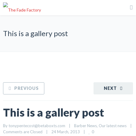
This is a gallery post
PREVIOUS
NEXT
This is a gallery post
By 
tonypentecost@betaboxts.com
|
Barber News
, 
Our latest news
|
0
Comments are Closed
|
24 March, 2013    
|