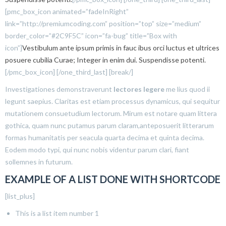
[pmc_box_icon animated=”fadeInRight”
link=”http://premiumcoding.com” position=”top” size=”medium”
border_color=”#2C9F5C” icon=”fa-bug” title=”Box with
icon”]
Vestibulum ante ipsum primis in fauc ibus orci luctus et ultrices
posuere cubilia Curae; Integer in enim dui. Suspendisse potenti.
[/pmc_box_icon] [/one_third_last] [break/]
Investigationes demonstraverunt
lectores legere
me lius quod ii
legunt saepius. Claritas est etiam processus dynamicus, qui sequitur
mutationem consuetudium lectorum. Mirum est notare quam littera
gothica, quam nunc putamus parum claram,anteposuerit litterarum
formas humanitatis per seacula quarta decima et quinta decima.
Eodem modo typi, qui nunc nobis videntur parum clari, fiant
sollemnes in futurum.
EXAMPLE OF A LIST DONE WITH SHORTCODE
[list_plus]
This is a list item number 1