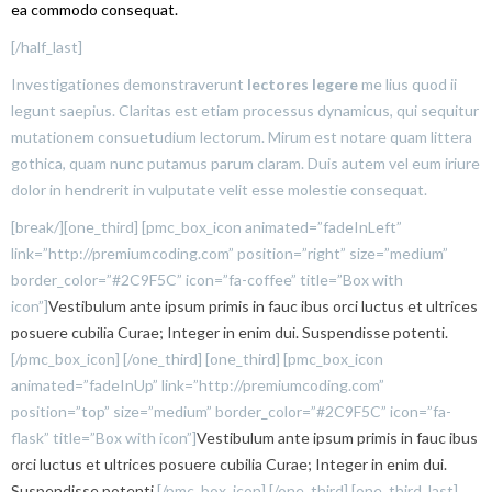
ea commodo consequat.
[/half_last]
Investigationes demonstraverunt
lectores legere
me lius quod ii
legunt saepius. Claritas est etiam processus dynamicus, qui sequitur
mutationem consuetudium lectorum. Mirum est notare quam littera
gothica, quam nunc putamus parum claram. Duis autem vel eum iriure
dolor in hendrerit in vulputate velit esse molestie consequat.
[break/][one_third] [pmc_box_icon animated=”fadeInLeft”
link=”http://premiumcoding.com” position=”right” size=”medium”
border_color=”#2C9F5C” icon=”fa-coffee” title=”Box with
icon”]
Vestibulum ante ipsum primis in fauc ibus orci luctus et ultrices
posuere cubilia Curae; Integer in enim dui. Suspendisse potenti.
[/pmc_box_icon] [/one_third] [one_third] [pmc_box_icon
animated=”fadeInUp” link=”http://premiumcoding.com”
position=”top” size=”medium” border_color=”#2C9F5C” icon=”fa-
flask” title=”Box with icon”]
Vestibulum ante ipsum primis in fauc ibus
orci luctus et ultrices posuere cubilia Curae; Integer in enim dui.
Suspendisse potenti.
[/pmc_box_icon] [/one_third] [one_third_last]