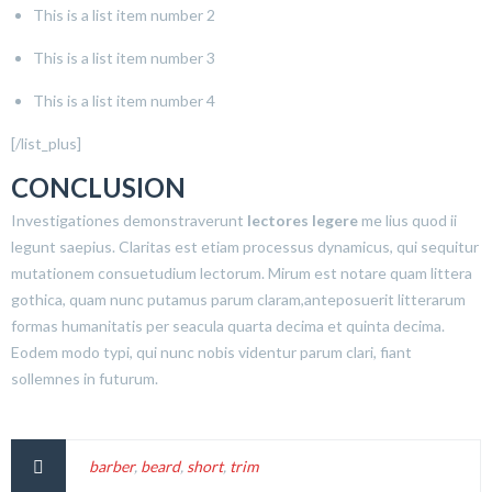
This is a list item number 2
This is a list item number 3
This is a list item number 4
[/list_plus]
CONCLUSION
Investigationes demonstraverunt
lectores legere
me lius quod ii
legunt saepius. Claritas est etiam processus dynamicus, qui sequitur
mutationem consuetudium lectorum. Mirum est notare quam littera
gothica, quam nunc putamus parum claram,anteposuerit litterarum
formas humanitatis per seacula quarta decima et quinta decima.
Eodem modo typi, qui nunc nobis videntur parum clari, fiant
sollemnes in futurum.
barber
,
beard
,
short
,
trim