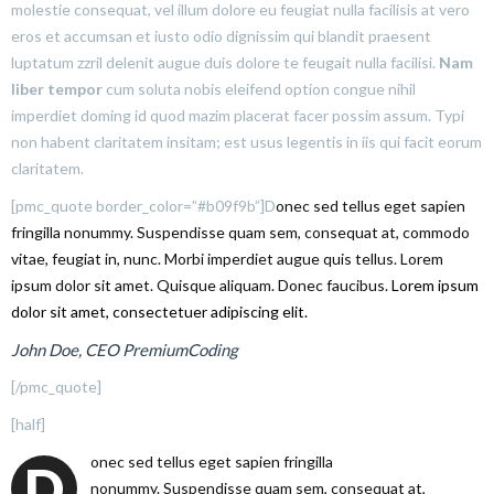
molestie consequat, vel illum dolore eu feugiat nulla facilisis at vero
eros et accumsan et iusto odio dignissim qui blandit praesent
luptatum zzril delenit augue duis dolore te feugait nulla facilisi.
Nam
liber tempor
cum soluta nobis eleifend option congue nihil
imperdiet doming id quod mazim placerat facer possim assum. Typi
non habent claritatem insitam; est usus legentis in iis qui facit eorum
claritatem.
[pmc_quote border_color=”#b09f9b”]D
onec sed tellus eget sapien
fringilla nonummy.
Suspendisse quam sem, consequat at, commodo
vitae, feugiat in, nunc. Morbi imperdiet augue quis tellus. Lorem
ipsum dolor sit amet. Quisque aliquam. Donec faucibus.
Lorem ipsum
dolor sit amet, consectetuer adipiscing elit.
John Doe, CEO PremiumCoding
[/pmc_quote]
[half]
onec sed tellus eget sapien fringilla
D
nonummy.
Suspendisse quam sem, consequat at,