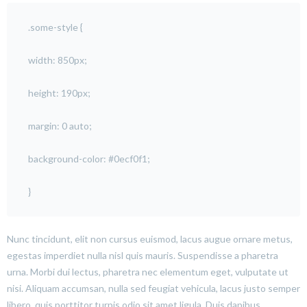
.some-style {
width: 850px;
height: 190px;
margin: 0 auto;
background-color: #0ecf0f1;
}
Nunc tincidunt, elit non cursus euismod, lacus augue ornare metus,
egestas imperdiet nulla nisl quis mauris. Suspendisse a pharetra
urna. Morbi dui lectus, pharetra nec elementum eget, vulputate ut
nisi. Aliquam accumsan, nulla sed feugiat vehicula, lacus justo semper
libero, quis porttitor turpis odio sit amet ligula. Duis dapibus