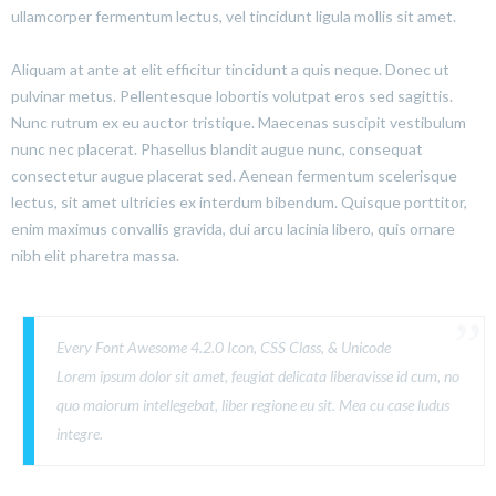
ullamcorper fermentum lectus, vel tincidunt ligula mollis sit amet.
Aliquam at ante at elit efficitur tincidunt a quis neque. Donec ut
pulvinar metus. Pellentesque lobortis volutpat eros sed sagittis.
Nunc rutrum ex eu auctor tristique. Maecenas suscipit vestibulum
nunc nec placerat. Phasellus blandit augue nunc, consequat
consectetur augue placerat sed. Aenean fermentum scelerisque
lectus, sit amet ultricies ex interdum bibendum. Quisque porttitor,
enim maximus convallis gravida, dui arcu lacinia libero, quis ornare
nibh elit pharetra massa.
Every Font Awesome 4.2.0 Icon, CSS Class, & Unicode
Lorem ipsum dolor sit amet, feugiat delicata liberavisse id cum, no
quo maiorum intellegebat, liber regione eu sit. Mea cu case ludus
integre.