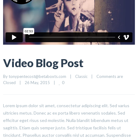
Video Blog Post
By 
tonypentecost@betaboxts.com
|
Classic
|
Comments are 
0
Closed
|
26 May, 2015    
|
Lorem ipsum dolor sit amet, consectetur adipiscing elit. Sed varius
ultricies metus. Donec ac ex porta libero venenatis sodales. Sed
efficitur eget risus sed molestie. Nulla blandit bibendum metus ut
sagittis. Etiam quis semper justo. Sed tristique facilisis felis ut
tincidunt. Phasellus auctor convallis nisl ut accumsan. Suspendisse